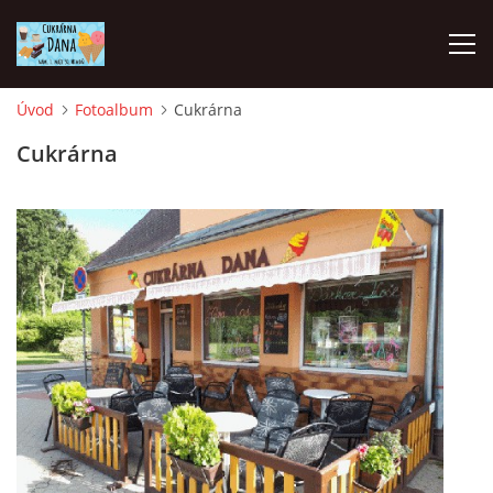
Úvod
Fotoalbum
Cukrárna
Cukrárna Dana
Cukrárna
PROVOZNÍ DOBA
PO ZAVŘENO
PO -NE 9.00-17.00
+420778008151
cukrarnadana@cukrarnadana.cz
© 2026 eStránky.cz